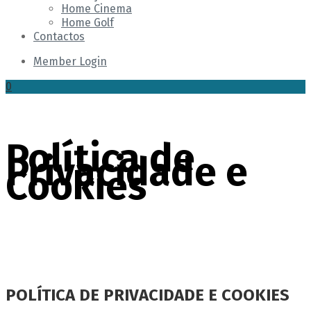
Home Cinema
Home Golf
Contactos
Member Login
0
Política de
Privacidade e
Cookies
Home
Política de Privacidade e Cookies
POLÍTICA DE PRIVACIDADE E COOKIES