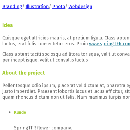
Branding
/
Illustration
/
Photo
/
Webdesign
Idea
Quisque eget ultricies mauris, at pretium ligula. Class apte
luctus, erat felis consectetur eros. Proin
www.springTFR.co
Class aptent taciti sociosqu ad litora torisque, velit ut con
per incept isque, velit ut convallis luctus
About the project
Pellentesque odio ipsum, placerat vel dictum at, pharetra ege
justo imperdiet. Praesent lobortis lacus et lacus efficitur, si
quam rhoncus dictum non ut felis. Nam maximus turpis non 
Kunde
SpringTFR
flower company.