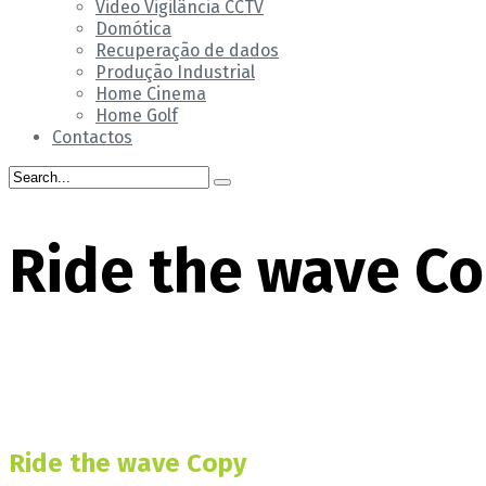
Video Vigilância CCTV
Domótica
Recuperação de dados
Produção Industrial
Home Cinema
Home Golf
Contactos
Ride the wave C
Home
gallery
Ride the wave Copy
Ride the wave Copy