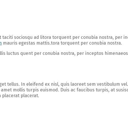
nt taciti sociosqu ad litora torquent per conubia nostra, per i
m
mauris egestas mattis.tora torquent per conubia nostra.
vallis luctus quent per conubia nostra, per inceptos himenaeos.
t tellus. In eleifend ex nisl, quis laoreet sem vestibulum vel
t amet mollis turpis euismod. Duis ac faucibus turpis, at susisqu
placerat placerat.